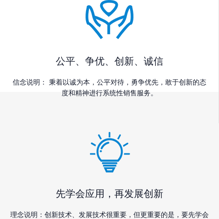
公平、争优、创新、诚信
信念说明： 秉着以诚为本，公平对待，勇争优先，敢于创新的态
度和精神进行系统性销售服务。
先学会应用，再发展创新
理念说明：创新技术、发展技术很重要，但更重要的是，要先学会