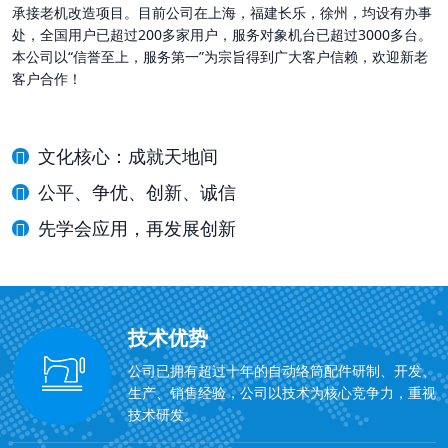
承接老机改造项目。目前公司在上海，福建长乐，徐州，均设有办事
处，全国用户已超过200多家用户，服务对象机台已超过3000多台。
本公司以“信誉至上，服务第一”为宗旨得到广大客户信赖，欢迎新老
客户合作！
文化核心：成就天地间
公平、争优、创新、诚信
先学会应用，再发展创新
技术优势
公司已拥有超过十年的自动络筒配件研制、开发、
生产、销售经验，公司以技术为核心竞争力，重视
技术研发。