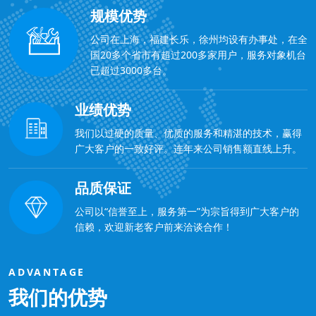
规模优势
公司在上海，福建长乐，徐州均设有办事处，在全
国20多个省市有超过200多家用户，服务对象机台
已超过3000多台。
业绩优势
我们以过硬的质量、优质的服务和精湛的技术，赢得
广大客户的一致好评。连年来公司销售额直线上升。
品质保证
公司以“信誉至上，服务第一”为宗旨得到广大客户的
信赖，欢迎新老客户前来洽谈合作！
ADVANTAGE
我们的优势