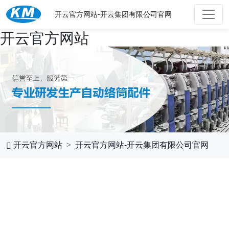
开云官方网站-开云集团有限公司官网
开云官方网站
开云官方网站
开云官方网站-开云集团有限公司官网