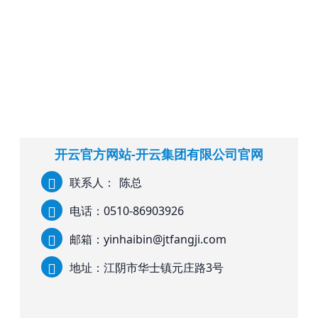
开云官方网站-开云集团有限公司官网
联系人：
陈总
电话：
0510-86903926
邮箱：
yinhaibin@jtfangji.com
地址：
江阴市华士镇元庄路3号