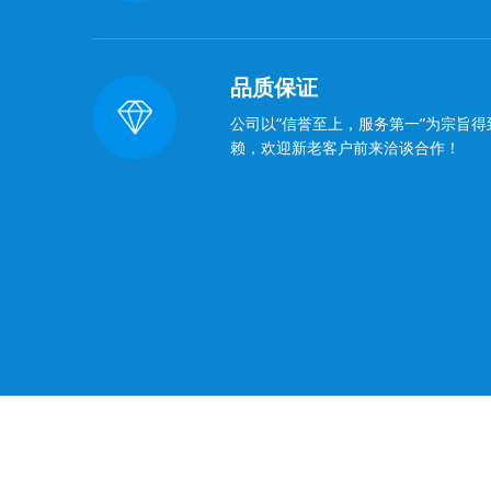
品质保证
公司以“信誉至上，服务第一”为宗旨
赖，欢迎新老客户前来洽谈合作！