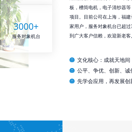
板，槽筒电机，电子清纱器等
项目。目前公司在上海，福建
3000
+
家用户，服务对象机台已超过3
到广大客户信赖，欢迎新老客
服务对象机台
文化核心：成就天地间
公平、争优、创新、诚
先学会应用，再发展创