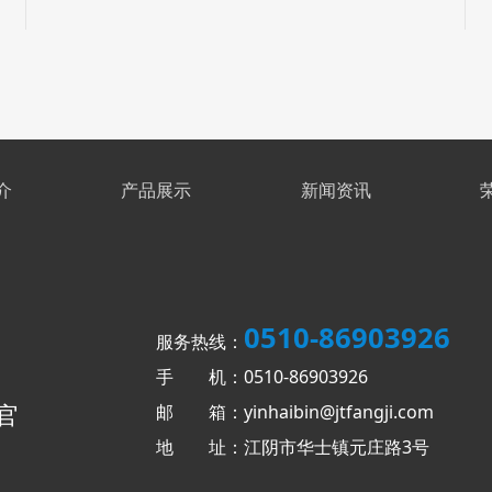
介
产品展示
新闻资讯
0510-86903926
服务热线：
手 机：0510-86903926
官
邮 箱：yinhaibin@jtfangji.com
地 址：江阴市华士镇元庄路3号