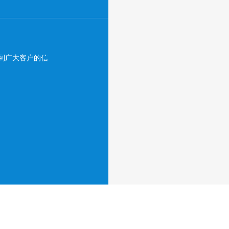
得到广大客户的信