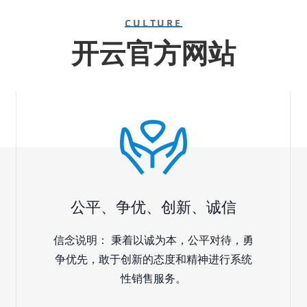
CULTURE
开云官方网站
公平、争优、创新、诚信
信念说明： 秉着以诚为本，公平对待，勇
争优先，敢于创新的态度和精神进行系统
性销售服务。