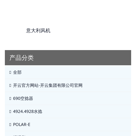
意大利风机
产品分类
全部
开云官方网站-开云集团有限公司官网
690空捻器
4924.4928水捻
POLAR-E