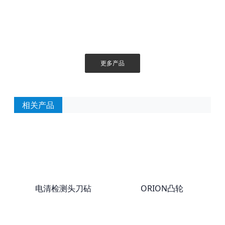
更多产品
相关产品
电清检测头刀砧
ORION凸轮