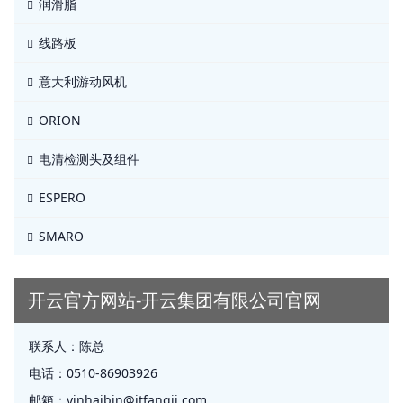
润滑脂
线路板
意大利游动风机
ORION
电清检测头及组件
ESPERO
SMARO
开云官方网站-开云集团有限公司官网
联系人：
陈总
电话：
0510-86903926
邮箱：
yinhaibin@jtfangji.com