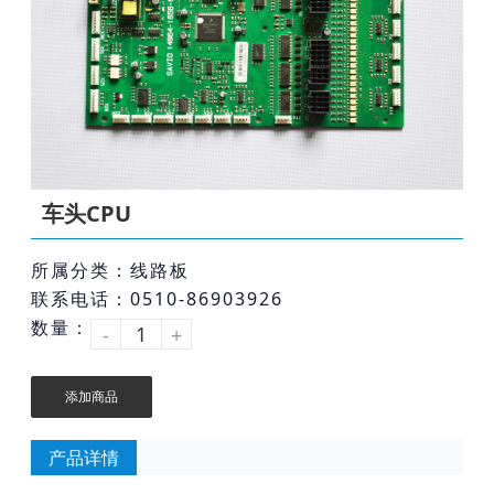
车头CPU
所属分类：线路板
联系电话：0510-86903926
数量：
-
+
添加商品
产品详情