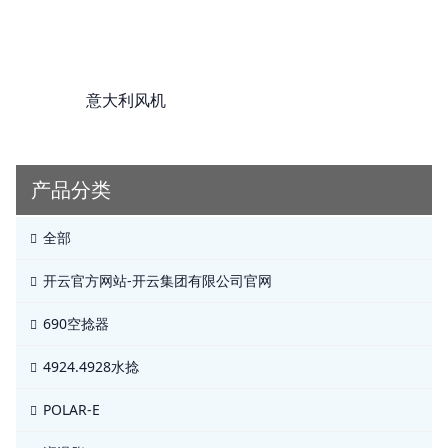
意大利风机
产品分类
全部
开云官方网站-开云集团有限公司官网
690空捻器
4924.4928水捻
POLAR-E