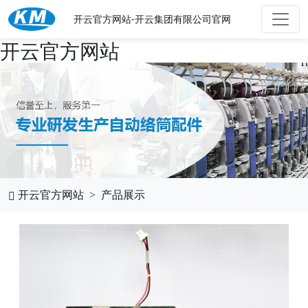
开云官方网站-开云集团有限公司官网
开云官方网站
开云官方网站
产品展示