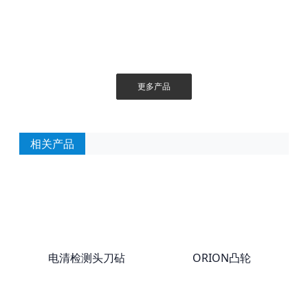
更多产品
相关产品
电清检测头刀砧
ORION凸轮