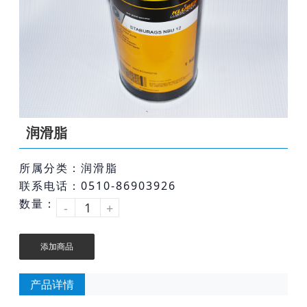
润滑脂
所属分类：润滑脂
联系电话：0510-86903926
数量：
-
+
添加商品
产品详情