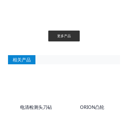
更多产品
相关产品
电清检测头刀砧
ORION凸轮