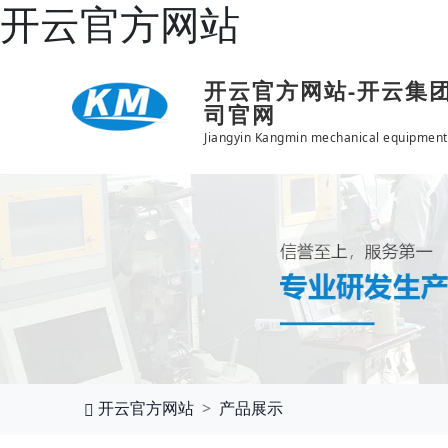
开云官方网站
开云官方网站-开云集
司官网
Jiangyin Kangmin mechanical equipment 
开云官方网站
产品展示