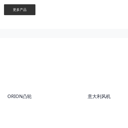
更多产品
ORION凸轮
意大利风机