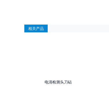
相关产品
电清检测头刀砧