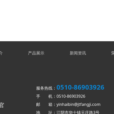
介
产品展示
新闻资讯
0510-86903926
服务热线：
手 机：0510-86903926
官
邮 箱：yinhaibin@jtfangji.com
地 址：江阴市华士镇元庄路3号