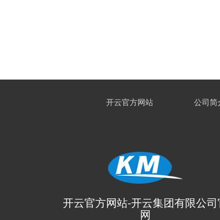
开云官方网站
公司简
开云官方网站-开云集团有限公司
网