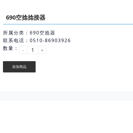
690空捻捻接器
所属分类：690空捻器
联系电话：0510-86903926
数量：
-
+
添加商品