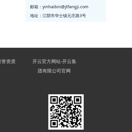
邮箱：
yinhaibin@jtfangji.com
地址：
江阴市华士镇元庄路3号
荣誉资质
开云官方网站-开云集
团有限公司官网