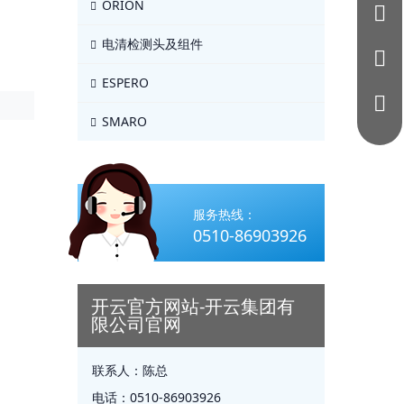
ORION
电清检测头及组件
ESPERO
SMARO
服务热线：
0510-86903926
开云官方网站-开云集团有
限公司官网
联系人：
陈总
电话：
0510-86903926