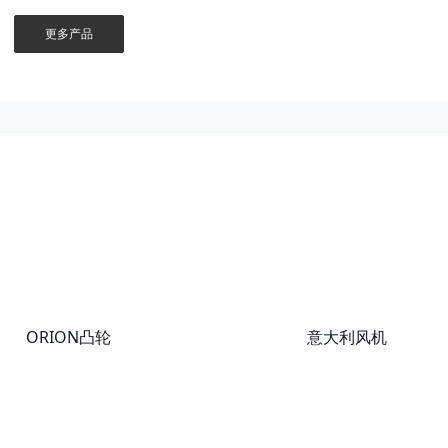
更多产品
ORION凸轮
意大利风机