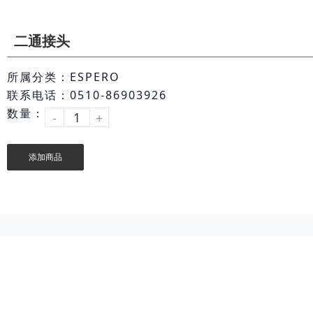
二通接头
所属分类：ESPERO
联系电话：0510-86903926
数量：
-
+
添加商品