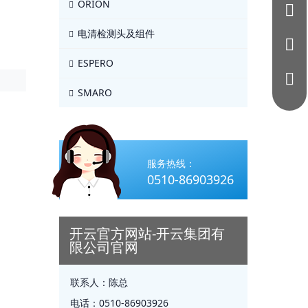
ORION
电清检测头及组件
ESPERO
SMARO
服务热线：
0510-86903926
开云官方网站-开云集团有
限公司官网
联系人：
陈总
电话：
0510-86903926