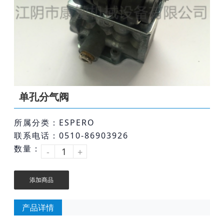
单孔分气阀
所属分类：ESPERO
联系电话：0510-86903926
数量：
-
+
添加商品
产品详情