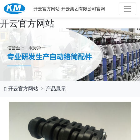
开云官方网站-开云集团有限公司官网
开云官方网站
开云官方网站
产品展示