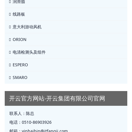
润滑脂
线路板
意大利游动风机
ORION
电清检测头及组件
ESPERO
SMARO
开云官方网站-开云集团有限公司官网
联系人：
陈总
电话：
0510-86903926
邮箱：
yinhaibin@jtfangji.com