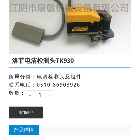
洛菲电清检测头TK930
所属分类：电清检测头及组件
联系电话：0510-86903926
数量：
-
+
添加商品
产品详情