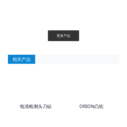
更多产品
相关产品
电清检测头刀砧
ORION凸轮