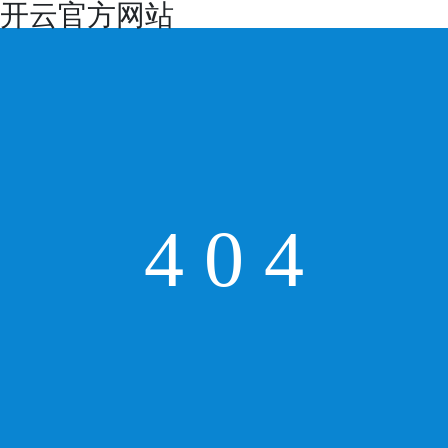
开云官方网站
4
0
4