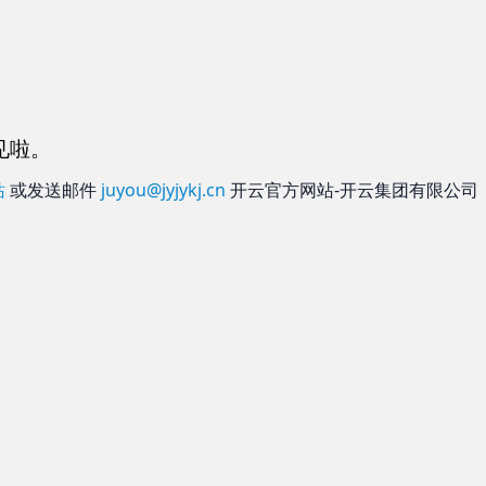
！
见啦。
站
或发送邮件
juyou@jyjykj.cn
开云官方网站-开云集团有限公司