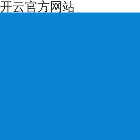
开云官方网站