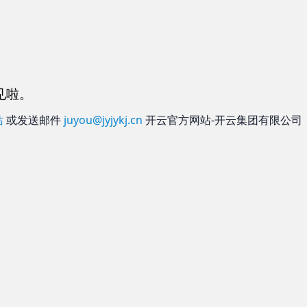
！
见啦。
站
或发送邮件
juyou@jyjykj.cn
开云官方网站-开云集团有限公司